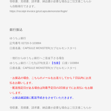
領収書、見積書、請求書、納品書が必要な場合はご注文後こちらか
ら自動発行できます。
https://receipt-invoice.jp/u/capsulemonster/login/
銀行振込
ゆうちょ銀行
記号番号 02720-3-103884
口座名義 : CAPSULE MONSTER(カプセルモンスター)
・他行からゆうちょ銀行へご送金下さる場合
ゆうちょ銀行 / 二七九(279)支店 /
【当座】
口座 / 103884
口座名義 : CAPSULE MONSTER(カプセルモンスター)
・お振込の場合、こちらのメールをお送りしてから７日以内にお支
払をお願いします。
・配送指定日がある場合は到着予定日の2日前までにお支払いをお願
いします。
・お振込確認後に配送手続きをさせていただきます。
領収書、見積書、請求書、納品書が必要な場合はご注文後こちらか