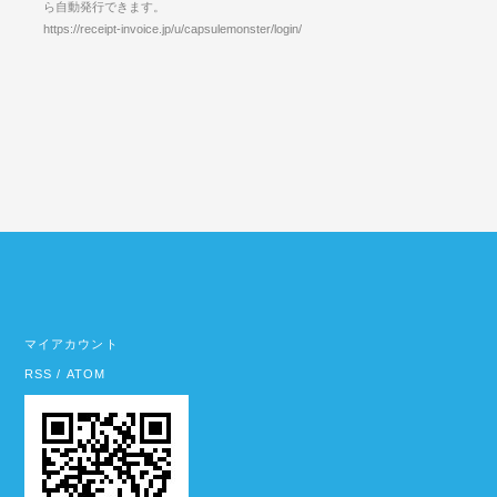
ら自動発行できます。
https://receipt-invoice.jp/u/capsulemonster/login/
マイアカウント
RSS
/
ATOM