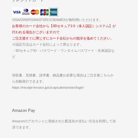
VISA/DINERS/MASTER/JCB/AMEXが御利用いただけます。
お客様のカード会社から【3Dセキュア2.0（本人認証）システム】が
行われる場合がございますので
ご注文後すぐに閉じずにカード会社からの指示を進めてください。
※認証方法はカード会社によって異なります。
・3DセキュアID・パスワード・ワンタイムパスワード・生体認証な
ど
領収書、見積書、請求書、納品書が必要な場合はご注文後こちらか
ら自動発行できます。
https://receipt-invoice.jp/u/capsulemonster/login/
Amazon Pay
Amazonのアカウントに登録された配送先や支払い方法を利用して決
済できます。