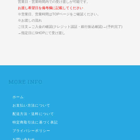
営業日・営業時間内での受け渡しが可能です。
お渡し希望日を備考欄に記載してください
※営業日、営業時間はTOPページをご確認ください。
※お渡しの流れ
ご注文→ご入金の確認(クレジット認証・銀行振込確認)→(予約完了)
→指定日にSHOPにて受け渡し
MORE INFO
ホーム
お支払い方法について
配送方法・送料について
特定商取引法に基づく表記
プライバシーポリシー
お問い合わせ