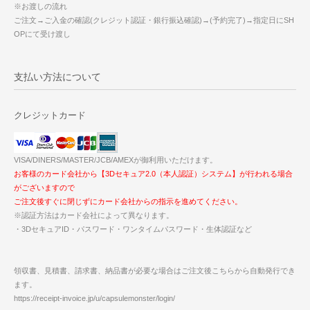
※お渡しの流れ
ご注文→ご入金の確認(クレジット認証・銀行振込確認)→(予約完了)→指定日にSH
OPにて受け渡し
支払い方法について
クレジットカード
VISA/DINERS/MASTER/JCB/AMEXが御利用いただけます。
お客様のカード会社から【3Dセキュア2.0（本人認証）システム】が行われる場合
がございますので
ご注文後すぐに閉じずにカード会社からの指示を進めてください。
※認証方法はカード会社によって異なります。
・3DセキュアID・パスワード・ワンタイムパスワード・生体認証など
領収書、見積書、請求書、納品書が必要な場合はご注文後こちらから自動発行でき
ます。
https://receipt-invoice.jp/u/capsulemonster/login/