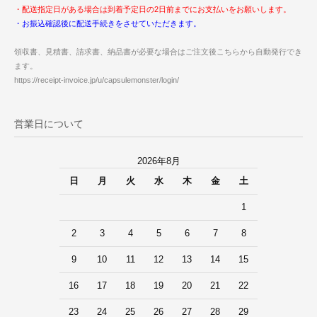
・配送指定日がある場合は到着予定日の2日前までにお支払いをお願いします。
・お振込確認後に配送手続きをさせていただきます。
領収書、見積書、請求書、納品書が必要な場合はご注文後こちらから自動発行でき
ます。
https://receipt-invoice.jp/u/capsulemonster/login/
営業日について
2026年8月
日
月
火
水
木
金
土
1
2
3
4
5
6
7
8
9
10
11
12
13
14
15
16
17
18
19
20
21
22
23
24
25
26
27
28
29