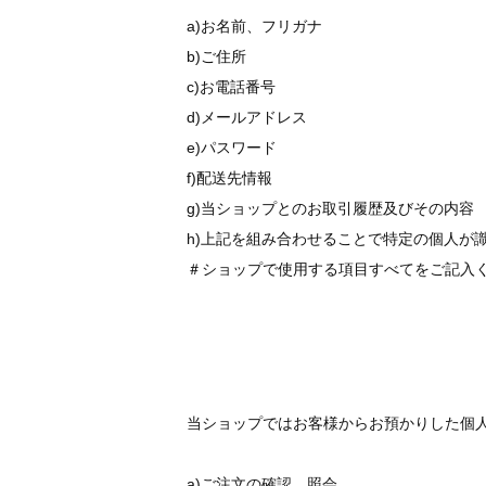
a)お名前、フリガナ
b)ご住所
c)お電話番号
d)メールアドレス
e)パスワード
f)配送先情報
g)当ショップとのお取引履歴及びその内容
h)上記を組み合わせることで特定の個人が
＃ショップで使用する項目すべてをご記入
当ショップではお客様からお預かりした個
a)ご注文の確認、照会