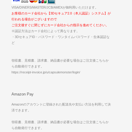
VISA/DINERS/MASTER/JCB/AMEXが御利用いただけます。
お客様のカード会社から【3Dセキュア2.0（本人認証）システム】が
行われる場合がございますので
ご注文後すぐに閉じずにカード会社からの指示を進めてください。
※認証方法はカード会社によって異なります。
・3DセキュアID・パスワード・ワンタイムパスワード・生体認証な
ど
領収書、見積書、請求書、納品書が必要な場合はご注文後こちらか
ら自動発行できます。
https://receipt-invoice.jp/u/capsulemonster/login/
Amazon Pay
Amazonのアカウントに登録された配送先や支払い方法を利用して決
済できます。
領収書、見積書、請求書、納品書が必要な場合はご注文後こちらか
ら自動発行できます。