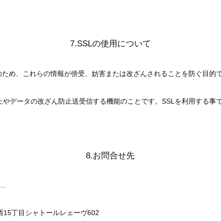
7.SSLの使用について
、これらの情報が傍受、妨害または改ざんされることを防ぐ目的でSSL（Sec
防止やデータの改ざん防止送受信する機能のことです。SSLを利用する
8.お問合せ先
..
条西15丁目シャトールレェーヴ602