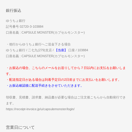
銀行振込
ゆうちょ銀行
記号番号 02720-3-103884
口座名義 : CAPSULE MONSTER(カプセルモンスター)
・他行からゆうちょ銀行へご送金下さる場合
ゆうちょ銀行 / 二七九(279)支店 /
【当座】
口座 / 103884
口座名義 : CAPSULE MONSTER(カプセルモンスター)
・お振込の場合、こちらのメールをお送りしてから７日以内にお支払をお願いしま
す。
・配送指定日がある場合は到着予定日の2日前までにお支払いをお願いします。
・お振込確認後に配送手続きをさせていただきます。
領収書、見積書、請求書、納品書が必要な場合はご注文後こちらから自動発行でき
ます。
https://receipt-invoice.jp/u/capsulemonster/login/
営業日について