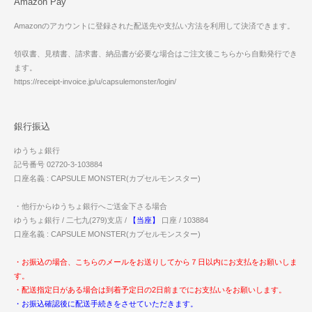
Amazon Pay
Amazonのアカウントに登録された配送先や支払い方法を利用して決済できます。
領収書、見積書、請求書、納品書が必要な場合はご注文後こちらから自動発行でき
ます。
https://receipt-invoice.jp/u/capsulemonster/login/
銀行振込
ゆうちょ銀行
記号番号 02720-3-103884
口座名義 : CAPSULE MONSTER(カプセルモンスター)
・他行からゆうちょ銀行へご送金下さる場合
ゆうちょ銀行 / 二七九(279)支店 /
【当座】
口座 / 103884
口座名義 : CAPSULE MONSTER(カプセルモンスター)
・お振込の場合、こちらのメールをお送りしてから７日以内にお支払をお願いしま
す。
・配送指定日がある場合は到着予定日の2日前までにお支払いをお願いします。
・お振込確認後に配送手続きをさせていただきます。