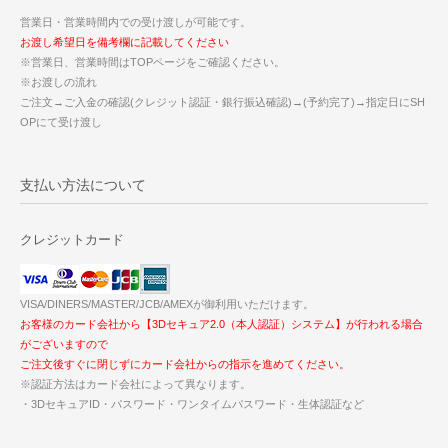
営業日・営業時間内での受け渡しが可能です。
お渡し希望日を備考欄に記載してください
※営業日、営業時間はTOPページをご確認ください。
※お渡しの流れ
ご注文→ご入金の確認(クレジット認証・銀行振込確認)→(予約完了)→指定日にSH
OPにて受け渡し
支払い方法について
クレジットカード
VISA/DINERS/MASTER/JCB/AMEXが御利用いただけます。
お客様のカード会社から【3Dセキュア2.0（本人認証）システム】が行われる場合
がございますので
ご注文後すぐに閉じずにカード会社からの指示を進めてください。
※認証方法はカード会社によって異なります。
・3DセキュアID・パスワード・ワンタイムパスワード・生体認証など