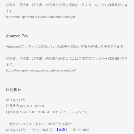
領収書、見積書、請求書、納品書が必要な場合はご注文後こちらから自動発行でき
ます。
https://receipt-invoice.jp/u/capsulemonster/login/
Amazon Pay
Amazonのアカウントに登録された配送先や支払い方法を利用して決済できます。
領収書、見積書、請求書、納品書が必要な場合はご注文後こちらから自動発行でき
ます。
https://receipt-invoice.jp/u/capsulemonster/login/
銀行振込
ゆうちょ銀行
記号番号 02720-3-103884
口座名義 : CAPSULE MONSTER(カプセルモンスター)
・他行からゆうちょ銀行へご送金下さる場合
ゆうちょ銀行 / 二七九(279)支店 /
【当座】
口座 / 103884