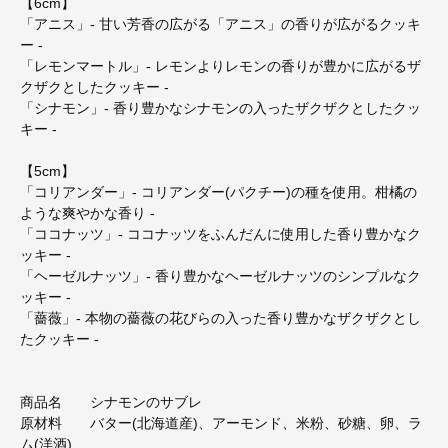
【6cm】
「アニス」- 甘い芳香の広がる「アニス」の香りが広がるクッキ
ー -
「レモンマートル」- レモンよりレモンの香りが豊かに広がるザ
クザクとしたクッキー -
「シナモン」- 香り豊かなシナモンの入ったザクザクとしたクッ
キー -
【5cm】
「コリアンダー」- コリアンダー(パクチー)の種を使用。柑橘の
ような爽やかな香り -
「ココナッツ」- ココナッツをふんだんに使用した香り豊かなク
ッキー -
「ヘーゼルナッツ」- 香り豊かなヘーゼルナッツのシンプルなク
ッキー -
「薔薇」- 本物の薔薇の花びらの入った香り豊かなザクザクとし
たクッキー -
商品名 シナモンのサブレ
原材料 バター(北海道産)、アーモンド、米粉、砂糖、卵、ラ
ム(洋酒)、