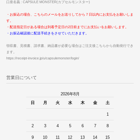
口座名義 : CAPSULE MONSTER(カプセルモンスター)
・お振込の場合、こちらのメールをお送りしてから７日以内にお支払をお願いしま
す。
・配送指定日がある場合は到着予定日の2日前までにお支払いをお願いします。
・お振込確認後に配送手続きをさせていただきます。
領収書、見積書、請求書、納品書が必要な場合はご注文後こちらから自動発行でき
ます。
https://receipt-invoice.jp/u/capsulemonster/login/
営業日について
2026年8月
日
月
火
水
木
金
土
1
2
3
4
5
6
7
8
9
10
11
12
13
14
15