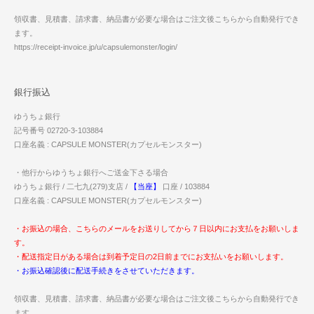
領収書、見積書、請求書、納品書が必要な場合はご注文後こちらから自動発行でき
ます。
https://receipt-invoice.jp/u/capsulemonster/login/
銀行振込
ゆうちょ銀行
記号番号 02720-3-103884
口座名義 : CAPSULE MONSTER(カプセルモンスター)
・他行からゆうちょ銀行へご送金下さる場合
ゆうちょ銀行 / 二七九(279)支店 /
【当座】
口座 / 103884
口座名義 : CAPSULE MONSTER(カプセルモンスター)
・お振込の場合、こちらのメールをお送りしてから７日以内にお支払をお願いしま
す。
・配送指定日がある場合は到着予定日の2日前までにお支払いをお願いします。
・お振込確認後に配送手続きをさせていただきます。
領収書、見積書、請求書、納品書が必要な場合はご注文後こちらから自動発行でき
ます。