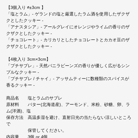
【3個入り ∅±3cm 】
「塩とラム」- ゲランドの塩と厳選したラム酒を使用したザクザ
クとしたクッキー -
「アナスタシア」- アールグレイにオレンジやライムの香りのザ
クザクとしたクッキー -
「チョコレート」- カリカリとしたチョコレートとカカオ豆のザ
クザクとしたクッキー -
【4枚入り 3cm×3cm】
「プチサブレ」- 天然バニラビーンズの香りが優しく広がるシン
プルなクッキー -
「プチサブレ / チャイ」- アッサムティーに数種類のスパイスが
香るクッキー -
商品名 塩とラムのサブレ
原材料 バター(北海道産)、アーモンド、米粉、砂糖、卵、ラ
ム(洋酒)、塩
保存方法 高温多湿を避け、直射日光の当たらない涼しいところ
で
保管してください。
内容量 3個 or 4個