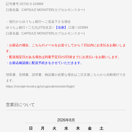
記号番号 02720-3-103884
口座名義 : CAPSULE MONSTER(カプセルモンスター)
・他行からゆうちょ銀行へご送金下さる場合
ゆうちょ銀行 / 二七九(279)支店 /
【当座】
口座 / 103884
口座名義 : CAPSULE MONSTER(カプセルモンスター)
・お振込の場合、こちらのメールをお送りしてから７日以内にお支払をお願いしま
す。
・配送指定日がある場合は到着予定日の2日前までにお支払いをお願いします。
・お振込確認後に配送手続きをさせていただきます。
領収書、見積書、請求書、納品書が必要な場合はご注文後こちらから自動発行でき
ます。
https://receipt-invoice.jp/u/capsulemonster/login/
営業日について
2026年8月
日
月
火
水
木
金
土