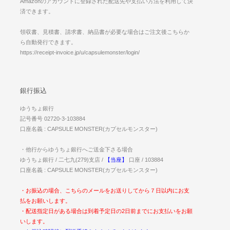
Amazonのアカウントに登録された配送先や支払い方法を利用して決
済できます。
領収書、見積書、請求書、納品書が必要な場合はご注文後こちらか
ら自動発行できます。
https://receipt-invoice.jp/u/capsulemonster/login/
銀行振込
ゆうちょ銀行
記号番号 02720-3-103884
口座名義 : CAPSULE MONSTER(カプセルモンスター)
・他行からゆうちょ銀行へご送金下さる場合
ゆうちょ銀行 / 二七九(279)支店 /
【当座】
口座 / 103884
口座名義 : CAPSULE MONSTER(カプセルモンスター)
・お振込の場合、こちらのメールをお送りしてから７日以内にお支
払をお願いします。
・配送指定日がある場合は到着予定日の2日前までにお支払いをお願
いします。