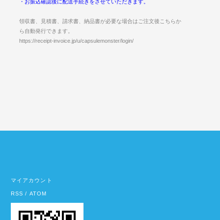
・お振込確認後に配送手続きをさせていただきます。
領収書、見積書、請求書、納品書が必要な場合はご注文後こちらか
ら自動発行できます。
https://receipt-invoice.jp/u/capsulemonster/login/
マイアカウント
RSS
/
ATOM