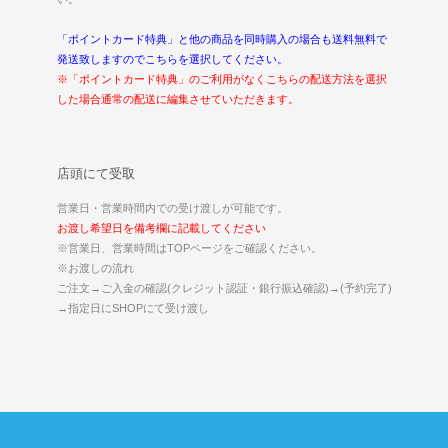
「ポイントカード特典」と他の商品を同時購入の場合も送料無料で
発送致しますのでこちらを選択してください。
※「ポイントカード特典」のご利用がなくこちらの配送方法を選択
した場合通常の配送に編集させていただきます。
店頭にて受取
営業日・営業時間内での受け渡しが可能です。
お渡し希望日を備考欄に記載してください
※営業日、営業時間はTOPページをご確認ください。
※お渡しの流れ
ご注文→ご入金の確認(クレジット認証・銀行振込確認)→(予約完了)
→指定日にSHOPにて受け渡し