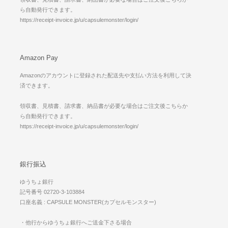
ら自動発行できます。
https://receipt-invoice.jp/u/capsulemonster/login/
Amazon Pay
Amazonのアカウントに登録された配送先や支払い方法を利用して決
済できます。
領収書、見積書、請求書、納品書が必要な場合はご注文後こちらか
ら自動発行できます。
https://receipt-invoice.jp/u/capsulemonster/login/
銀行振込
ゆうちょ銀行
記号番号 02720-3-103884
口座名義 : CAPSULE MONSTER(カプセルモンスター)
・他行からゆうちょ銀行へご送金下さる場合