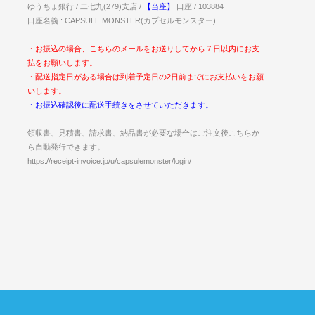
ゆうちょ銀行 / 二七九(279)支店 /
【当座】
口座 / 103884
口座名義 : CAPSULE MONSTER(カプセルモンスター)
・お振込の場合、こちらのメールをお送りしてから７日以内にお支
払をお願いします。
・配送指定日がある場合は到着予定日の2日前までにお支払いをお願
いします。
・お振込確認後に配送手続きをさせていただきます。
領収書、見積書、請求書、納品書が必要な場合はご注文後こちらか
ら自動発行できます。
https://receipt-invoice.jp/u/capsulemonster/login/