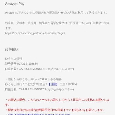
Amazon Pay
Amazonのアカウントに登録された配送先や支払い方法を利用して決済できます。
領収書、見積書、請求書、納品書が必要な場合はご注文後こちらから自動発行でき
ます。
https://receipt-invoice.jp/u/capsulemonster/login/
銀行振込
ゆうちょ銀行
記号番号 02720-3-103884
口座名義 : CAPSULE MONSTER(カプセルモンスター)
・他行からゆうちょ銀行へご送金下さる場合
ゆうちょ銀行 / 二七九(279)支店 /
【当座】
口座 / 103884
口座名義 : CAPSULE MONSTER(カプセルモンスター)
・お振込の場合、こちらのメールをお送りしてから７日以内にお支払をお願いしま
す。
・配送指定日がある場合は到着予定日の2日前までにお支払いをお願いします。