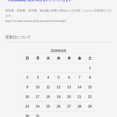
・お振込確認後に配送手続きをさせていただきます。
領収書、見積書、請求書、納品書が必要な場合はご注文後こちらから自動発行でき
ます。
https://receipt-invoice.jp/u/capsulemonster/login/
営業日について
2026年8月
日
月
火
水
木
金
土
1
2
3
4
5
6
7
8
9
10
11
12
13
14
15
16
17
18
19
20
21
22
23
24
25
26
27
28
29
30
31