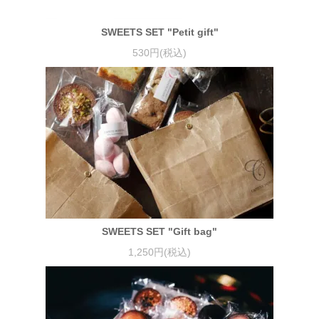
SWEETS SET "Petit gift"
530円(税込)
SWEETS SET "Gift bag"
1,250円(税込)