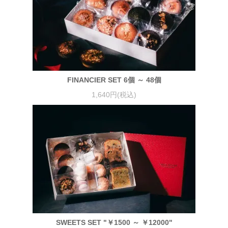
FINANCIER SET 6個 ～ 48個
1,640円(税込)
SWEETS SET "￥1500 ～ ￥12000"