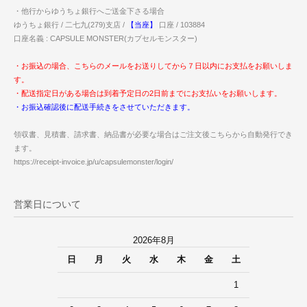
・他行からゆうちょ銀行へご送金下さる場合
ゆうちょ銀行 / 二七九(279)支店 /
【当座】
口座 / 103884
口座名義 : CAPSULE MONSTER(カプセルモンスター)
・お振込の場合、こちらのメールをお送りしてから７日以内にお支払をお願いしま
す。
・配送指定日がある場合は到着予定日の2日前までにお支払いをお願いします。
・お振込確認後に配送手続きをさせていただきます。
領収書、見積書、請求書、納品書が必要な場合はご注文後こちらから自動発行でき
ます。
https://receipt-invoice.jp/u/capsulemonster/login/
営業日について
2026年8月
日
月
火
水
木
金
土
1