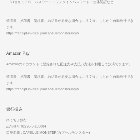
・3DセキュアID・パスワード・ワンタイムパスワード・生体認証など
領収書、見積書、請求書、納品書が必要な場合はご注文後こちらから自動発行でき
ます。
https://receipt-invoice.jp/u/capsulemonster/login/
Amazon Pay
Amazonのアカウントに登録された配送先や支払い方法を利用して決済できます。
領収書、見積書、請求書、納品書が必要な場合はご注文後こちらから自動発行でき
ます。
https://receipt-invoice.jp/u/capsulemonster/login/
銀行振込
ゆうちょ銀行
記号番号 02720-3-103884
口座名義 : CAPSULE MONSTER(カプセルモンスター)