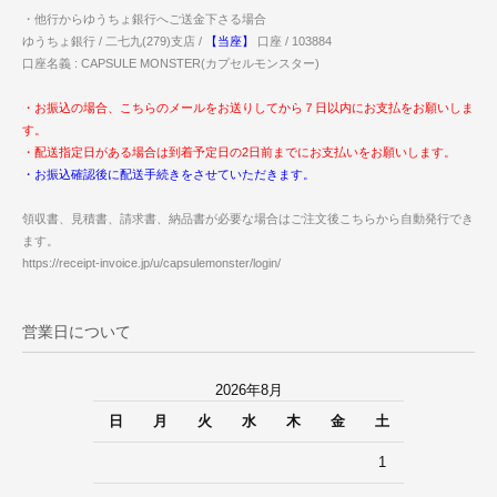
・他行からゆうちょ銀行へご送金下さる場合
ゆうちょ銀行 / 二七九(279)支店 /
【当座】
口座 / 103884
口座名義 : CAPSULE MONSTER(カプセルモンスター)
・お振込の場合、こちらのメールをお送りしてから７日以内にお支払をお願いしま
す。
・配送指定日がある場合は到着予定日の2日前までにお支払いをお願いします。
・お振込確認後に配送手続きをさせていただきます。
領収書、見積書、請求書、納品書が必要な場合はご注文後こちらから自動発行でき
ます。
https://receipt-invoice.jp/u/capsulemonster/login/
営業日について
2026年8月
日
月
火
水
木
金
土
1