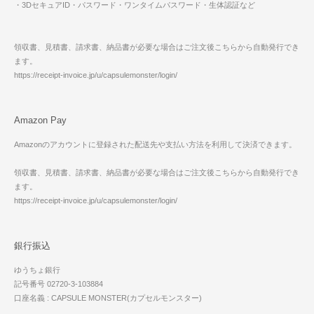
・3DセキュアID・パスワード・ワンタイムパスワード・生体認証など
領収書、見積書、請求書、納品書が必要な場合はご注文後こちらから自動発行でき
ます。
https://receipt-invoice.jp/u/capsulemonster/login/
Amazon Pay
Amazonのアカウントに登録された配送先や支払い方法を利用して決済できます。
領収書、見積書、請求書、納品書が必要な場合はご注文後こちらから自動発行でき
ます。
https://receipt-invoice.jp/u/capsulemonster/login/
銀行振込
ゆうちょ銀行
記号番号 02720-3-103884
口座名義 : CAPSULE MONSTER(カプセルモンスター)